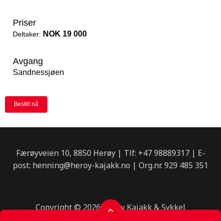
Færøyveien 10, 8850 Herøy | Tlf: +47 98889317 | E-
post: henning@heroy-kajakk.no | Org.nr. 929 485 351
Copyright © 2026 Herøy Kajakk & Sykkel