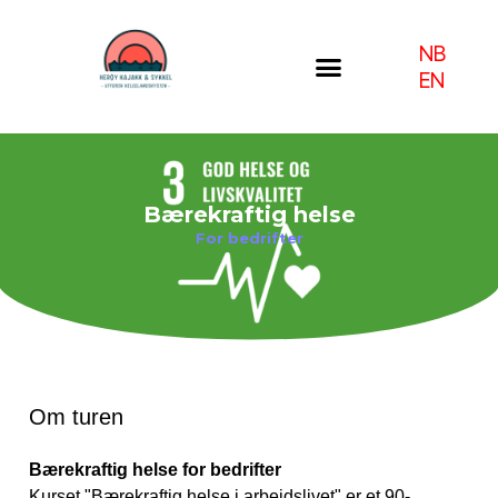
Hopp
rett
NB
til
EN
innholdet
Bærekraftig helse
For bedrifter