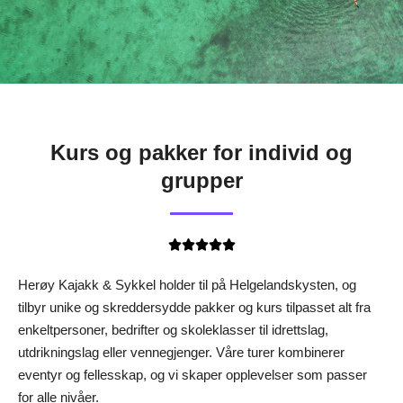
Kurs og pakker for individ og
grupper
Rated





5
Herøy Kajakk & Sykkel holder til på Helgelandskysten, og
out
tilbyr unike og skreddersydde pakker og kurs tilpasset alt fra
of
enkeltpersoner, bedrifter og skoleklasser til idrettslag,
5
utdrikningslag eller vennegjenger. Våre turer kombinerer
eventyr og fellesskap, og vi skaper opplevelser som passer
for alle nivåer.