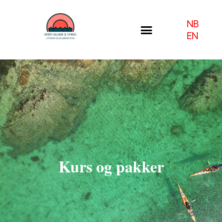
Hopp
rett
NB
til
EN
innholdet
Kurs og pakker