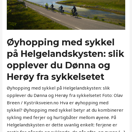
Øyhopping med sykkel
på Helgelandskysten: slik
opplever du Dønna og
Herøy fra sykkelsetet
Øyhopping med sykkel på Helgelandskysten: slik
opplever du Dønna og Herøy fra sykkelsetet Foto: Olav
Breen / Kystriksveien.no Hva er øyhopping med
sykkel? Øyhopping med sykkel betyr at du kombinerer
sykling med ferjer og hurtigbåter mellom øyene. På
Helgelandskysten er dette uvanlig enkelt: ferjene er
gratis for gående og syklende, de går ofte, og øyene […]